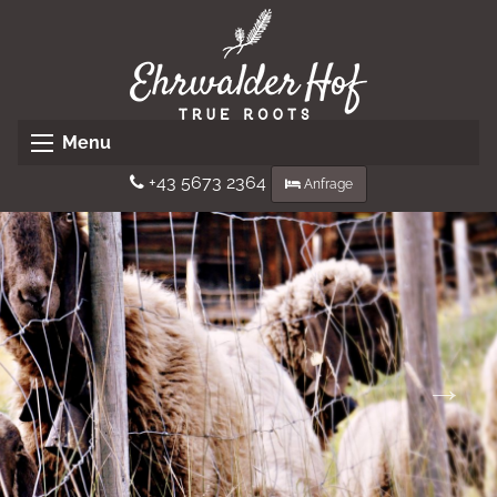
Menu
+43 5673 2364
Anfrage