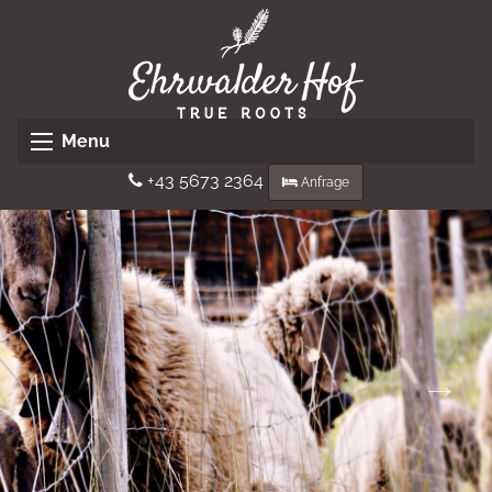
Menu
+43 5673 2364
Anfrage